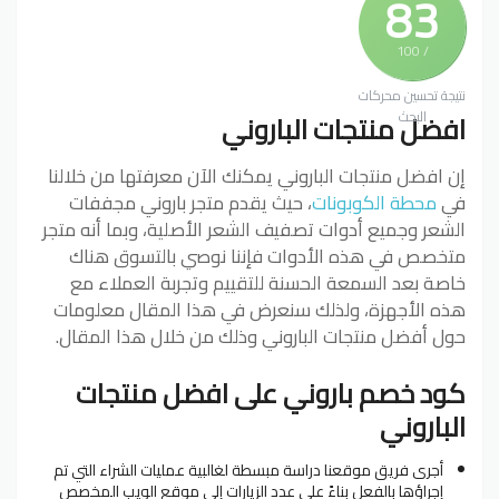
83
/ 100
نتيجة تحسين محركات
البحث
افضل منتجات الباروني
إن افضل منتجات الباروني يمكنك الآن معرفتها من خلالنا
في
محطة الكوبونات
، حيث يقدم متجر باروني مجففات
الشعر وجميع أدوات تصفيف الشعر الأصلية، وبما أنه متجر
متخصص في هذه الأدوات فإننا نوصي بالتسوق هناك
خاصة بعد السمعة الحسنة للتقييم وتجربة العملاء مع
هذه الأجهزة، ولذلك سنعرض في هذا المقال معلومات
حول أفضل منتجات الباروني وذلك من خلال هذا المقال.
كود خصم باروني
على افضل منتجات
الباروني
أجرى فريق موقعنا دراسة مبسطة لغالبية عمليات الشراء التي تم
إجراؤها بالفعل بناءً على عدد الزيارات إلى موقع الويب المخصص