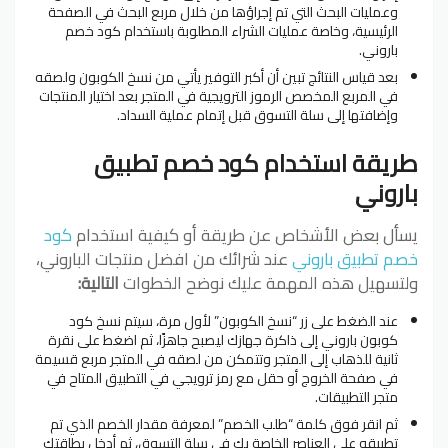
وعمليات البحث التي تم إجراؤها من خلال مربع البحث في الصفحة
الرئيسية، وخاصة عمليات الشراء المطلوبة باستخدام كود خصم
باروني.
بعد قياس النتائج تبين أن أكبر التوفير يأتي من نسخ الكوبون ولصقه
في المربع المخصص الرموز الترويجية في المتجر بعد اختيار المنتجات
وإضافتها إلى سلة التسوق قبل إتمام عملية السداد.
طريقة استخدام كود خصم تطبيق
باروني
يسأل بعض الأشخاص عن طريقة أو كيفية استخدام
كود
خصم تطبيق باروني
عند شرائك من افضل منتجات الباروني،
ولتسهيل هذه المهمة عليك نوضح الخطوات
التالية:
عند الضغط على زر “نسخ الكوبون” لأول مرة، سيتم نسخ كود
كوبون باروني إلى ذاكرة جهازك ليصبح جاهزًا، ثم اضغط على نقرة
ثانية للذهاب إلى المتجر وتتمكن من لصقه في المتجر مربع قسيمة
في صفحة الخروج أو حقل مع رمز ترويجي في التطبيق المتاح في
متجر التطبيقات.
ثم انقر فوق كلمة “طلب الخصم” لمعرفة مقدار الخصم الذي تم
تطبيقه على العناصر الخاصة بك في سلة التسوق، ثم أدخل بطاقتك