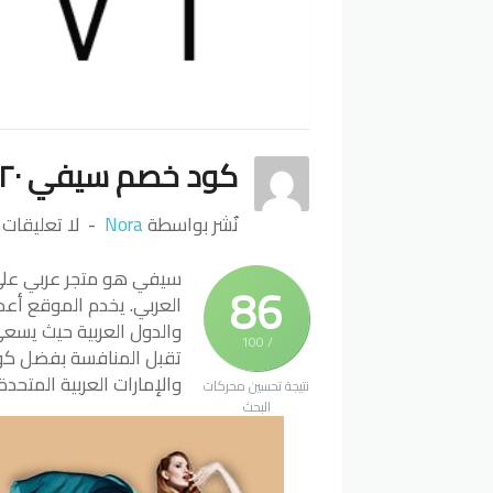
كود خصم سيفي ٢٠
نٌشر بواسطة
Nora
لا تعليقات
سيفي هو متجر عربي على 
86
العربي. يخدم الموقع أعد
والدول العربية حيث يسعى
/ 100
تقبل المنافسة بفضل 
والإمارات العربية المتح
نتيجة تحسين محركات
البحث