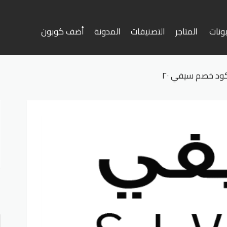
ونات
المتاجر
التصنيفات
المدونة
أضف كوبون
وى
ود خصم سيفي ٢٠
أ
ف