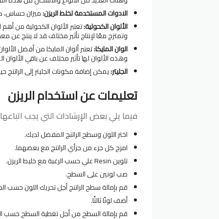
الادوات المستخدمة لخلط الريزن:
ميزان حساس، كو
الألوان الكحولية:
تعتبر الألوان الكحولية من أهم ال
وتمتزج معًا لإنتاج تأثير مختلف قد لا ينتج عن معظ
الوان المايكا:
تعتبر ألوان المايكا من أفضل الألوا
وهذه الألوان لها تأثير مختلف عن باقي الألوان ال
الجليتر:
يمكن إضافة مكونات الجليتر إلى الراتنج حي
تعليمات عن استخدام الريزن
فيما يلي بعض الإرشادات التي يجب اتباعها عند استخدام in
اختر اللون وسطح الراتنج المفضل لديك.
امزج كل جزء من جزأي الراتنج مع بعضهما.
تلوين Resin علي حسب الرغبة مع خليط الريزن.
صب لونين على السطح.
قم بإمالة سطح الراتنج أجل تحريك اللون حسب الح
أضف لونًا ثالثًا.
قم بإمالة السطح من أجل تغطية السطح حسب ال