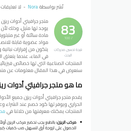
نٌشر بواسطة
Nora
لا تعليقات
متجر جرافيتي أدوات ريزن 
83
يوجد لها مثيل، وذلك لأ
مادة سائلة أو غير متبلورة 
/ 100
مواد عضوية قابلة للانصه
يتكون من إفرازات نباتية
نتيجة تحسين محركات
في الماء، عندما يتعلق ا
البحث
المنتجات الصناعية التي لها خصائص فيزيائية
سنعرض في هذا المقال معلومات عن متجر 
ما هو متجر جرافيتي أدوات ري
يقدم متجر جرافيتي أدوات ريزن جميع الأدو
الحراري ويوفر لها كود خصم عند الشراء 
المنتجات يمكنك معرفتها من خلالنا في
محط
مركب الريزن:
بالطبع يجب تحضير مركب الريزن أول
للحصول على لزوجة أرق لتسهيل صب كميات كبيرة