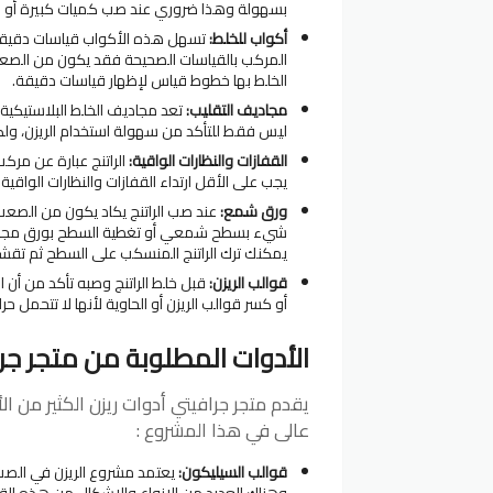
بسهولة وهذا ضروري عند صب كميات كبيرة أو ص
أكواب للخلط:
تسهل هذه الأكواب قياسات دقيقة ل
المركب بالقياسات الصحيحة فقد يكون من الصعب ا
الخلط بها خطوط قياس لإظهار قياسات دقيقة.
مجاديف التقليب:
تعد مجاديف الخلط البلاستيكية 
ليس فقط للتأكد من سهولة استخدام الريزن، ولكن
القفازات والنظارات الواقية:
الراتنج عبارة عن مر
يجب على الأقل ارتداء القفازات والنظارات الواقية
ورق شمع:
عند صب الراتنج يكاد يكون من الصعب
شيء بسطح شمعي أو تغطية السطح بورق مجمد 
يمكنك ترك الراتنج المنسكب على السطح ثم تقشير
قوالب الريزن:
قبل خلط الراتنج وصبه تأكد من أن
أو كسر قوالب الريزن أو الحاوية لأنها لا تتحمل حرار
الأدوات المطلوبة من متجر جر
يقدم متجر جرافيتي أدوات ريزن الكثير من 
عالى في هذا المشروع :
قوالب السيليكون:
يعتمد مشروع الريزن في الصب
وهناك العديد من الانواع والاشكال من هذه ال