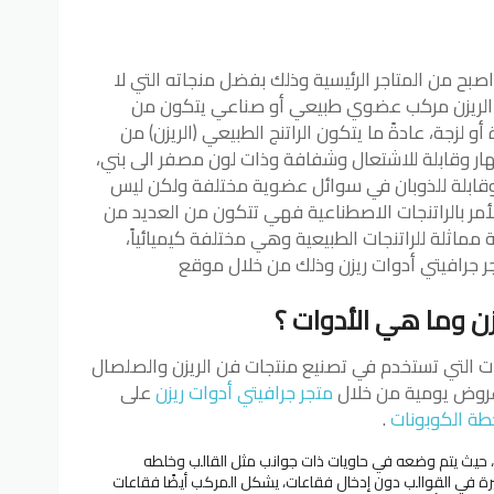
اصبح من المتاجر الرئيسية وذلك بفضل منجاته التي لا
ن الريزن مركب عضوي طبيعي أو صناعي يتكون من
أو لزجة، عادةً ما يتكون الراتنج الطبيعي (الريزن) من
ار وقابلة للاشتعال وشفافة وذات لون مصفر الى بني،
 وقابلة للذوبان في سوائل عضوية مختلفة ولكن ليس
لأمر بالراتنجات الاصطناعية فهي تتكون من العديد من
 مماثلة للراتنجات الطبيعية وهي مختلفة كيميائياً،
جرافيتي أدوات ريزن وذلك من خلال موقع
زن
وما هي الأدوات
؟
ات التي تستخدم في تصنيع منتجات فن الريزن والصلصال
وعروض يومية من خلال
متجر جرافيتي أدوات ريزن
على
ة الكوبونات
.
اً، حيث يتم وضعه في حاويات ذات جوانب مثل القالب وخلطه
 في القوالب دون إدخال فقاعات، يشكل المركب أيضًا فقاعات