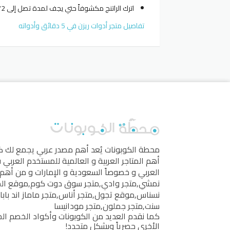
اترك الراتنج مكشوفاً حتي يجف لمدة تصل إلى 72 ساعة، ثم قم بالاستمتاع بقطعة فريدة من ديكور المنزل.
تفاصيل متجر أدوات ريزن في 5 دقائق وأدواته
محطة الكوبونات
يُعد أهم مصدر عربي يجمع لك 
أهم المتاجر العربية و العالمية للمستخدم العربي
العربي و خصوصاً السعودية و الإمارات و من أهم 
نمشي
,
متجر وادي
,
متجر سوق دوت كوم
,
موقع ال
نسناس
,
موقع تجول
,
متجر أناس
,
متجر ماماز اند بابا
سنت
,
متجر جملون
,
متجر مودانيسا
كما نقدم العديد من الكوبونات وأكواد الخصم الخ
الأخرى حصرياً وبشكل متجدد!