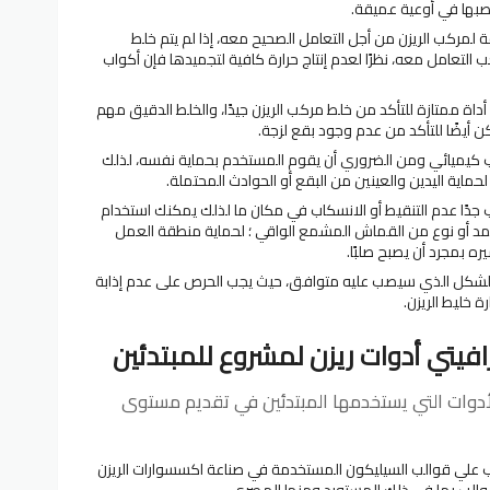
بها في أوعية عميقة.
مركب الريزن من أجل التعامل الصحيح معه، إذا لم يتم خلط
لتعامل معه، نظرًا لعدم إنتاج حرارة كافية لتجميدها فإن أكواب
أداة ممتازة للتأكد من خلط مركب الريزن جيدًا، والخلط الدقيق مهم
 أيضًا للتأكد من عدم وجود بقع لزجة.
كب كيميائي ومن الضروري أن يقوم المستخدم بحماية نفسه، لذلك
 لحماية اليدين والعينين من البقع أو الحوادث المحتملة.
 جدًا عدم التنقيط أو الانسكاب في مكان ما لذلك يمكنك استخدام
أو نوع من القماش المشمع الواقي ؛ لحماية منطقة العمل
ه بمجرد أن يصبح صلبًا.
 الشكل الذي سيصب عليه متوافق، حيث يجب الحرص على عدم إذابة
ة خليط الريزن.
افيتي أدوات ريزن لمشروع للمبتدئين
الأدوات التي يستخدمها المبتدئين في تقديم مستوى
 علي قوالب السيليكون المستخدمة في صناعة اكسسوارات الريزن
قوالب بما في ذلك المستورد ومنها المصري