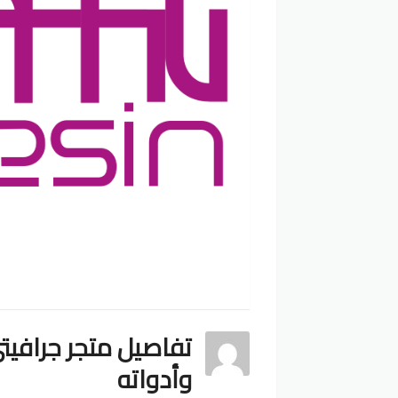
وأدواته