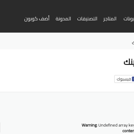
ونات
المتاجر
التصنيفات
المدونة
أضف كوبون
وى
نك
فيسبوك
أ
ف
Warning
: Undefined array ke
conte