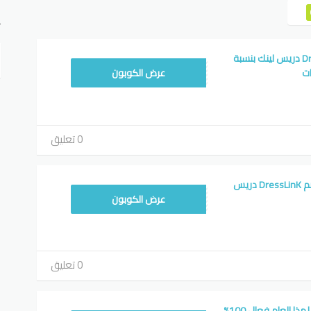
ت
كوبون خصم DressLinK دريس لينك بنسبة
DLAPR2
عرض الكوبون
0 تعليق
احصل على كوبون خصم DressLinK دريس
DLAPR2
عرض الكوبون
0 تعليق
كود خصم دريس لينك لهذا العام فعال 100%