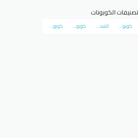
صنيفات الكوبونات
كوبونات و عروض سوق كوم
الشحن المجاني
كوبونات و عروض نمشي Namshi
كوبونات و عروض نون Noon