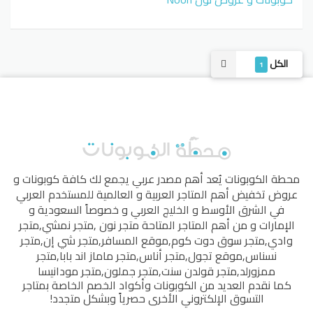
الكل
1
محطة الكوبونات
يُعد أهم مصدر عربي يجمع لك كافة كوبونات و
عروض تخفيض أهم المتاجر العربية و العالمية للمستخدم العربي
في الشرق الأوسط و الخليج العربي و خصوصاً السعودية و
الإمارات و من أهم المتاجر المتاحة
متجر نون
,
متجر نمشي
,
متجر
وادي
,
متجر سوق دوت كوم
,
موقع المسافر
,
متجر شي إن
,
متجر
نسناس
,
موقع تجول
,
متجر أناس
,
متجر ماماز اند بابا
,
متجر
ممزورلد
,
متجر قولدن سنت
,
متجر جملون
,
متجر مودانيسا
كما نقدم العديد من الكوبونات وأكواد الخصم الخاصة بمتاجر
التسوق الإلكتروني الأخرى حصرياً وبشكل متجدد!