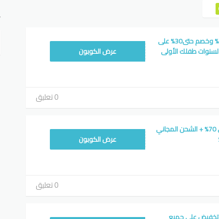
ت
كوبون خصم سبري15% وخصم حتى30% على
WAFY1
لسنوات طفلك الأولى
عرض الكوبون
0 تعليق
قسيمة تخفيض سبري 70% + الشحن المجاني
AC4243
عرض الكوبون
0 تعليق
 خصم سبري 10% تخفيض علي جميع