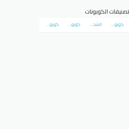
صنيفات الكوبونات
كوبونات و عروض سوق كوم
الشحن المجاني
كوبونات و عروض نمشي Namshi
كوبونات و عروض نون Noon