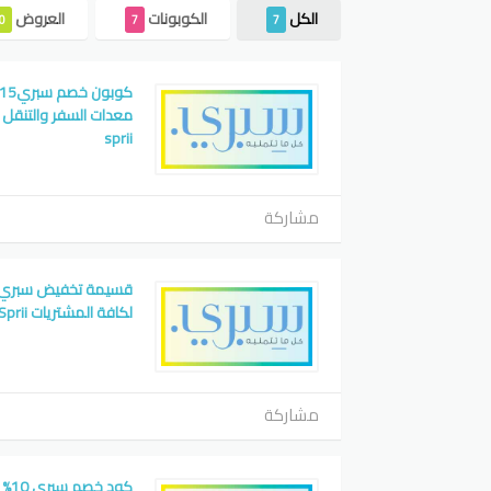
الكل
الكوبونات
العروض
0
7
7
معدات السفر والتنقل 
sprii
مشاركة
لكافة المشتريات Sprii
مشاركة
كود