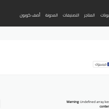
ونات
المتاجر
التصنيفات
المدونة
أضف كوبون
وى
فيسبوك
أ
ف
Warning
: Undefined array ke
conte