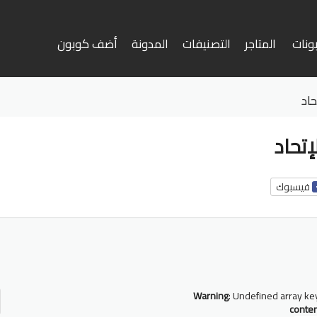
ونات
المتاجر
التصنيفات
المدونة
أضف كوبون
وى
اد
تحاد
فيسبوك
أ
ف
Warning
: Undefined array ke
conte