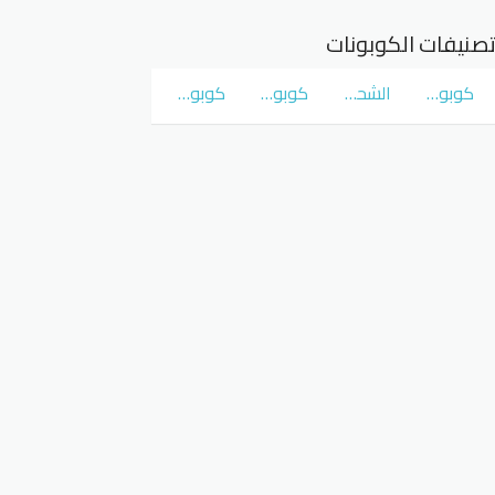
صنيفات الكوبونات
كوبونات و عروض سوق كوم
الشحن المجاني
كوبونات و عروض نمشي Namshi
كوبونات و عروض نون Noon