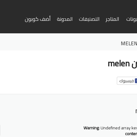
ونات
المتاجر
التصنيفات
المدونة
أضف كوبون
وى
me
فيسبوك
أ
ف
Warning
: Undefined array ke
conte