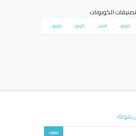
صنيفات الكوبونات
كوبونات و عروض سوق كوم
الشحن المجاني
كوبونات و عروض نمشي Namshi
كوبونات و عروض نون Noon
 يفوتك
اشتراك