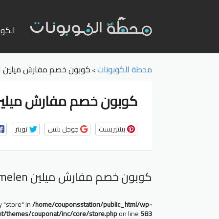
تخطي
إلى
الكوب
المحت
محطة الكوبونات
كوبون خصم مفارش ميلين MELEN
>
كوبون خصم مفارش ميلين len
بينتيريست
جوجل بلس
تويتر
كوبون خصم مفارش ميلين melen
y "store" in
/home/couponsstation/public_html/wp-
nt/themes/couponat/inc/core/store.php
on line
583