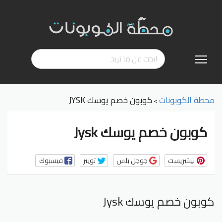
تخطي
إلى
المحتوى
محطة الكوبونات
كوبون خصم يوسك JYSK
>
كوبون خصم يوسك Jysk
بينتيريست
جوجل بلس
تويتر
فيسبوك
كوبون خصم يوسك Jysk