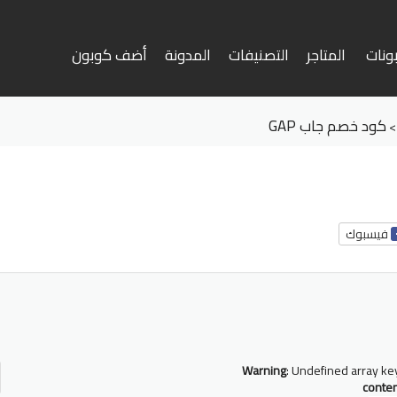
ونات
المتاجر
التصنيفات
المدونة
أضف كوبون
وى
كود خصم جاب GAP
فيسبوك
أ
ف
Warning
: Undefined array ke
conte