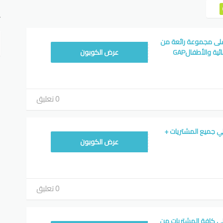
ت
تخفيض جاب 10% على مجموعة رائعة من
SUN5
ية والأطفالGAP
عرض الكوبون
0 تعليق
م جاب 10% علي جميع المشتريات +
SUN5
عرض الكوبون
0 تعليق
م جاب 25% علي كافة المشتريات من