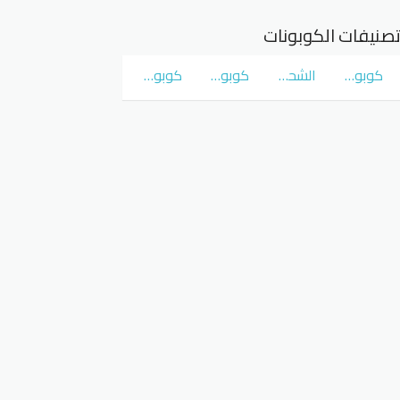
صنيفات الكوبونات
كوبونات و عروض سوق كوم
الشحن المجاني
كوبونات و عروض نمشي Namshi
كوبونات و عروض نون Noon