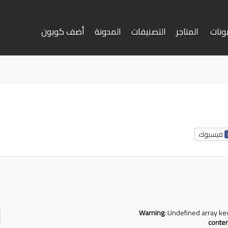
ونات
المتاجر
التصنيفات
المدونة
أضف كوبون
وى
فيسبوك
أ
ف
Warning
: Undefined array ke
conte