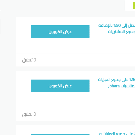
ت
قسيمة شراء جوهرة تصل إلى 50% بالإضافة
AC75XS
ميع المشتريات
عرض الكوبون
0 تعليق
كوبون خصم جوهرة 30% على جميع العبايات
AC75XS
بات Johara
عرض الكوبون
0 تعليق
ود خصم جوهرة 15٪ على جميع العبايات و