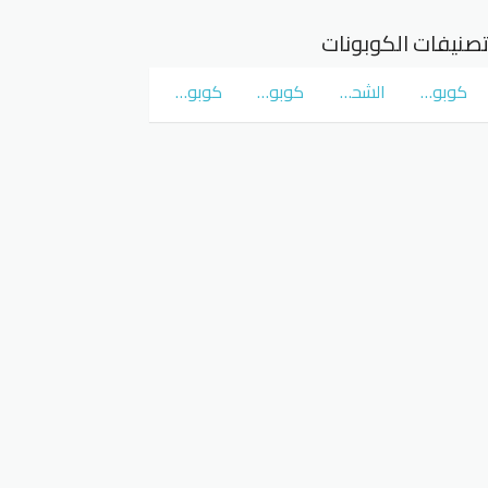
صنيفات الكوبونات
كوبونات و عروض سوق كوم
الشحن المجاني
كوبونات و عروض نمشي Namshi
كوبونات و عروض نون Noon