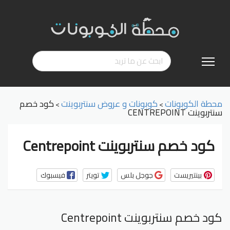
تخطي
إلى
المحتوى
محطة الكوبونات
كوبونات و عروض سنتربوينت
كود خصم
>
>
سنتربوينت CENTREPOINT
كود خصم سنتربوينت Centrepoint
بينتيريست
جوجل بلس
تويتر
فيسبوك
كود خصم سنتربوينت Centrepoint