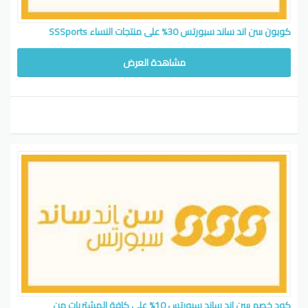
كوبون سن اند ساند سبورتس 30% على منتجات النساء SSSports
مشاهدة العرض
كود خصم سن اند ساند سبورتس 10% علي كافة المشتريات من