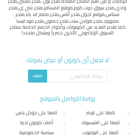
الإمارات و من أهم المتاجر المتاحة
متجر نون
,
متجر نمشي
,
متجر
وادي
,
متجر سوق دوت كوم
,
موقع المسافر
,
متجر شي إن
,
متجر
نسناس
,
موقع تجول
,
متجر أناس
,
متجر ماماز اند بابا
,
متجر
ممزورلد
,
متجر قولدن سنت
,
متجر جملون
,
متجر مودانيسا
كما نقدم العديد من الكوبونات وأكواد الخصم الخاصة بمتاجر
التسوق الإلكتروني الأخرى حصرياً وبشكل متجدد!
لا تجعل أي كوبون أو عرض يفوتك
اشتراك
روابط التواصل بالموقع
تابعنا على تويتر
تابعنا على جوجل بلس
تابعنا على الفيسبوك
أضف كوبون لدينا
تابعنا على اليوتيوب
سياسة الخصوصية