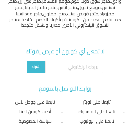
وادي
,
متجر سوق دوت كوم
,
موقع المسافر
,
متجر شي إن
,
متجر
نسناس
,
موقع تجول
,
متجر أناس
,
متجر ماماز اند بابا
,
متجر
ممزورلد
,
متجر قولدن سنت
,
متجر جملون
,
متجر مودانيسا
كما نقدم العديد من الكوبونات وأكواد الخصم الخاصة بمتاجر
التسوق الإلكتروني الأخرى حصرياً وبشكل متجدد!
لا تجعل أي كوبون أو عرض يفوتك
اشتراك
روابط التواصل بالموقع
تابعنا على تويتر
تابعنا على جوجل بلس
تابعنا على الفيسبوك
أضف كوبون لدينا
تابعنا على اليوتيوب
سياسة الخصوصية