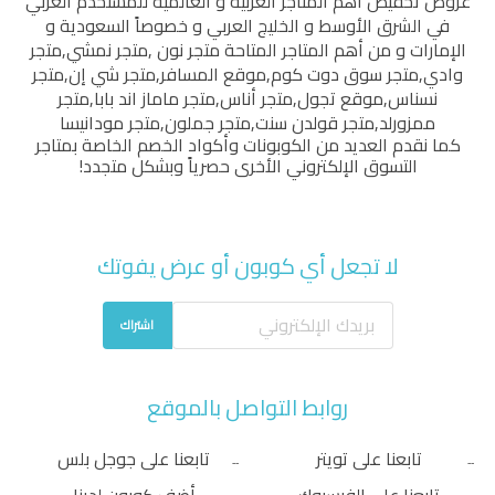
عروض تخفيض أهم المتاجر العربية و العالمية للمستخدم العربي
في الشرق الأوسط و الخليج العربي و خصوصاً السعودية و
الإمارات و من أهم المتاجر المتاحة
متجر نون
,
متجر نمشي
,
متجر
وادي
,
متجر سوق دوت كوم
,
موقع المسافر
,
متجر شي إن
,
متجر
نسناس
,
موقع تجول
,
متجر أناس
,
متجر ماماز اند بابا
,
متجر
ممزورلد
,
متجر قولدن سنت
,
متجر جملون
,
متجر مودانيسا
كما نقدم العديد من الكوبونات وأكواد الخصم الخاصة بمتاجر
التسوق الإلكتروني الأخرى حصرياً وبشكل متجدد!
لا تجعل أي كوبون أو عرض يفوتك
اشتراك
روابط التواصل بالموقع
تابعنا على تويتر
تابعنا على جوجل بلس
تابعنا على الفيسبوك
أضف كوبون لدينا