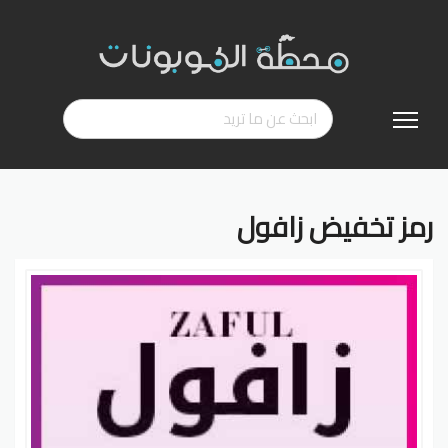
تخطي
إلى
المحتوى
رمز تخفيض زافول