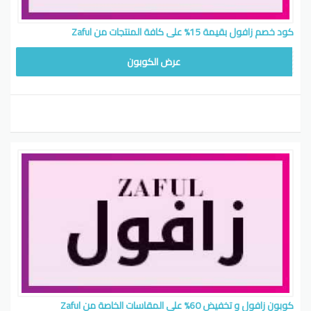
كود خصم زافول بقيمة 15% على كافة المنتجات من Zaful
FBACK888
عرض الكوبون
كوبون زافول و تخفيض 60% علي المقاسات الخاصة من Zaful