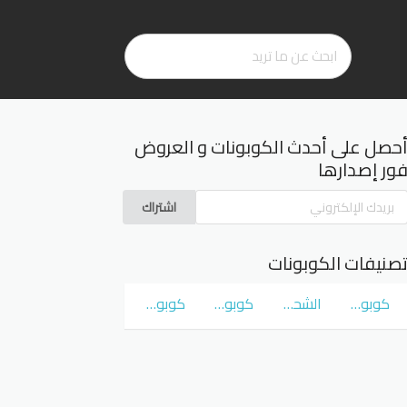
حصل على أحدث الكوبونات و العروض
ور إصدارها
اشتراك
صنيفات الكوبونات
كوبونات و عروض سوق كوم
الشحن المجاني
كوبونات و عروض نمشي Namshi
كوبونات و عروض نون Noon