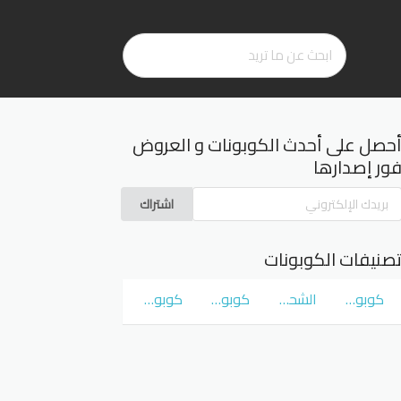
حصل على أحدث الكوبونات و العروض
ور إصدارها
اشتراك
صنيفات الكوبونات
كوبونات و عروض سوق كوم
الشحن المجاني
كوبونات و عروض نمشي Namshi
كوبونات و عروض نون Noon