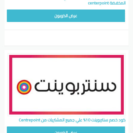
المخفضة centerpoint
CB514
عرض الكوبون
كود خصم سنتربوينت 10% علي جميع المشتريات من Centrepoint
CB514
عرض الكوبون