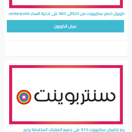
كوبون خصم سنتربوينت من 20%الى 60% على احذية النساء centerpoint
CB514
عرض الكوبون
رمز تخفيض سنتربوينت 10% على جميع المنتجات المخفضة وغير