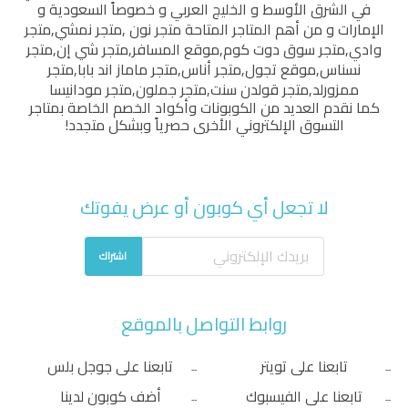
في الشرق الأوسط و الخليج العربي و خصوصاً السعودية و
الإمارات و من أهم المتاجر المتاحة
متجر نون
,
متجر نمشي
,
متجر
وادي
,
متجر سوق دوت كوم
,
موقع المسافر
,
متجر شي إن
,
متجر
نسناس
,
موقع تجول
,
متجر أناس
,
متجر ماماز اند بابا
,
متجر
ممزورلد
,
متجر قولدن سنت
,
متجر جملون
,
متجر مودانيسا
كما نقدم العديد من الكوبونات وأكواد الخصم الخاصة بمتاجر
التسوق الإلكتروني الأخرى حصرياً وبشكل متجدد!
لا تجعل أي كوبون أو عرض يفوتك
اشتراك
روابط التواصل بالموقع
تابعنا على تويتر
تابعنا على جوجل بلس
تابعنا على الفيسبوك
أضف كوبون لدينا