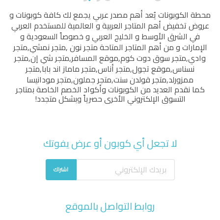
محطة الكوبونات
يُعد أهم مصدر عربي يجمع لك كافة كوبونات و
عروض تخفيض أهم المتاجر العربية و العالمية للمستخدم العربي
في الشرق الأوسط و الخليج العربي و خصوصاً السعودية و
الإمارات و من أهم المتاجر المتاحة
متجر نون
,
متجر نمشي
,
متجر
وادي
,
متجر سوق دوت كوم
,
موقع المسافر
,
متجر شي إن
,
متجر
نسناس
,
موقع تجول
,
متجر أناس
,
متجر ماماز اند بابا
,
متجر
ممزورلد
,
متجر قولدن سنت
,
متجر جملون
,
متجر مودانيسا
كما نقدم العديد من الكوبونات وأكواد الخصم الخاصة بمتاجر
التسوق الإلكتروني الأخرى حصرياً وبشكل متجدد!
لا تجعل أي كوبون أو عرض يفوتك
اشتراك
روابط التواصل بالموقع