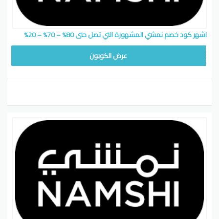
اشهر كود خصم نمشي المشهورة التي تصل حتى 80% – 70% – 20%
LODY722
عرض الكوبون