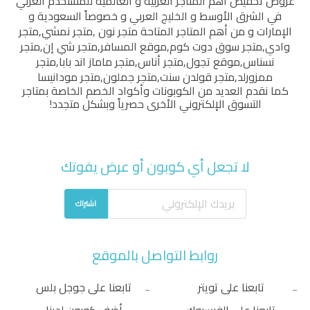
عروض تخفيض أهم المتاجر العربية و العالمية للمستخدم العربي
في الشرق الأوسط و الخليج العربي و خصوصاً السعودية و
الإمارات و من أهم المتاجر المتاحة
متجر نون
,
متجر نمشي
,
متجر
وادي
,
متجر سوق دوت كوم
,
موقع المسافر
,
متجر شي إن
,
متجر
نسناس
,
موقع تجول
,
متجر أناس
,
متجر ماماز اند بابا
,
متجر
ممزورلد
,
متجر قولدن سنت
,
متجر جملون
,
متجر مودانيسا
كما نقدم العديد من الكوبونات وأكواد الخصم الخاصة بمتاجر
التسوق الإلكتروني الأخرى حصرياً وبشكل متجدد!
لا تجعل أي كوبون أو عرض يفوتك
اشتراك
روابط التواصل بالموقع
تابعنا على تويتر
تابعنا على جوجل بلس
تابعنا على الفيسبوك
أضف كوبون لدينا