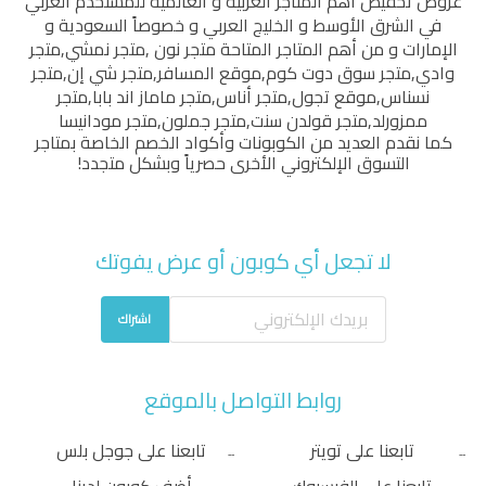
عروض تخفيض أهم المتاجر العربية و العالمية للمستخدم العربي
في الشرق الأوسط و الخليج العربي و خصوصاً السعودية و
الإمارات و من أهم المتاجر المتاحة
متجر نون
,
متجر نمشي
,
متجر
وادي
,
متجر سوق دوت كوم
,
موقع المسافر
,
متجر شي إن
,
متجر
نسناس
,
موقع تجول
,
متجر أناس
,
متجر ماماز اند بابا
,
متجر
ممزورلد
,
متجر قولدن سنت
,
متجر جملون
,
متجر مودانيسا
كما نقدم العديد من الكوبونات وأكواد الخصم الخاصة بمتاجر
التسوق الإلكتروني الأخرى حصرياً وبشكل متجدد!
لا تجعل أي كوبون أو عرض يفوتك
اشتراك
روابط التواصل بالموقع
تابعنا على تويتر
تابعنا على جوجل بلس
تابعنا على الفيسبوك
أضف كوبون لدينا