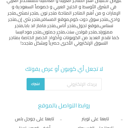
عروض تخفيض أهم المتاجر العربية و العالمية للمستخدم العربي
في الشرق الأوسط و الخليج العربي و خصوصاً السعودية و
الإمارات و من أهم المتاجر المتاحة
متجر نون
,
متجر نمشي
,
متجر
وادي
,
متجر سوق دوت كوم
,
موقع المسافر
,
متجر شي إن
,
متجر
نسناس
,
موقع تجول
,
متجر أناس
,
متجر ماماز اند بابا
,
متجر
ممزورلد
,
متجر قولدن سنت
,
متجر جملون
,
متجر مودانيسا
كما نقدم العديد من الكوبونات وأكواد الخصم الخاصة بمتاجر
التسوق الإلكتروني الأخرى حصرياً وبشكل متجدد!
لا تجعل أي كوبون أو عرض يفوتك
اشتراك
روابط التواصل بالموقع
تابعنا على تويتر
تابعنا على جوجل بلس
تابعنا على الفيسبوك
أضف كوبون لدينا