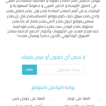
عروض تخفيض أهم المتاجر العربية و العالمية للمستخدم العربي
في الشرق الأوسط و الخليج العربي و خصوصاً السعودية و
الإمارات و من أهم المتاجر المتاحة
متجر نون
,
متجر نمشي
,
متجر
وادي
,
متجر سوق دوت كوم
,
موقع المسافر
,
متجر شي إن
,
متجر
نسناس
,
موقع تجول
,
متجر أناس
,
متجر ماماز اند بابا
,
متجر
ممزورلد
,
متجر قولدن سنت
,
متجر جملون
,
متجر مودانيسا
كما نقدم العديد من الكوبونات وأكواد الخصم الخاصة بمتاجر
التسوق الإلكتروني الأخرى حصرياً وبشكل متجدد!
لا تجعل أي كوبون أو عرض يفوتك
اشتراك
روابط التواصل بالموقع
تابعنا على تويتر
تابعنا على جوجل بلس
تابعنا على الفيسبوك
أضف كوبون لدينا