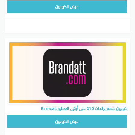
عرض الكوبون
كوبون خصم براندات 10% على أرقى العطور Brandatt
عرض الكوبون