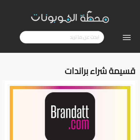
تخطي
إلى
المحتوى
قسيمة شراء براندات