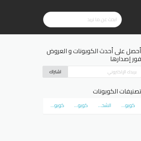
حصل على أحدث الكوبونات و العروض
ور إصدارها
اشتراك
صنيفات الكوبونات
كوبونات و عروض سوق كوم
الشحن المجاني
كوبونات و عروض نمشي Namshi
كوبونات و عروض نون Noon