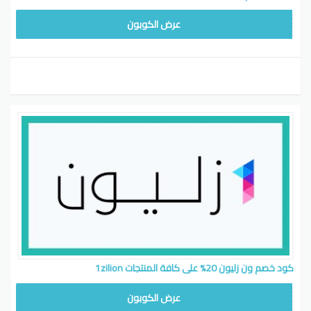
GET106
عرض الكوبون
كود خصم ون زليون 20% على كافة المنتجات 1zilion
GET106
عرض الكوبون