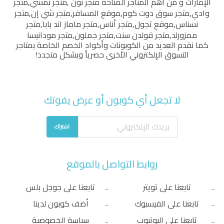
الإمارات و من أهم المتاجر المتاحة
متجر نون
,
متجر نمشي
,
متجر
وادي
,
متجر سوق دوت كوم
,
موقع المسافر
,
متجر شي إن
,
متجر
نسناس
,
موقع تجول
,
متجر أناس
,
متجر ماماز اند بابا
,
متجر
ممزورلد
,
متجر قولدن سنت
,
متجر جملون
,
متجر مودانيسا
كما نقدم العديد من الكوبونات وأكواد الخصم الخاصة بمتاجر
التسوق الإلكتروني الأخرى حصرياً وبشكل متجدد!
لا تجعل أي كوبون أو عرض يفوتك
اشتراك
روابط التواصل بالموقع
تابعنا على تويتر
تابعنا على جوجل بلس
تابعنا على الفيسبوك
أضف كوبون لدينا
تابعنا على اليوتيوب
سياسة الخصوصية