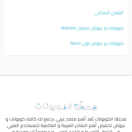
الشحن المجاني
كوبونات و عروض نمشي Namshi
كوبونات و عروض نون Noon
محطة الكوبونات
يُعد أهم مصدر عربي يجمع لك كافة كوبونات و
عروض تخفيض أهم المتاجر العربية و العالمية للمستخدم العربي
في الشرق الأوسط و الخليج العربي و خصوصاً السعودية و