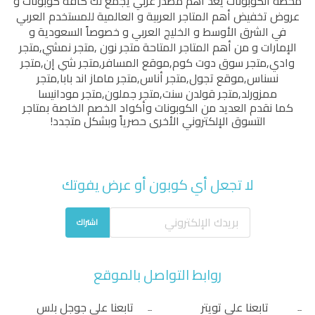
محطة الكوبونات
يُعد أهم مصدر عربي يجمع لك كافة كوبونات و
عروض تخفيض أهم المتاجر العربية و العالمية للمستخدم العربي
في الشرق الأوسط و الخليج العربي و خصوصاً السعودية و
الإمارات و من أهم المتاجر المتاحة
متجر نون
,
متجر نمشي
,
متجر
وادي
,
متجر سوق دوت كوم
,
موقع المسافر
,
متجر شي إن
,
متجر
نسناس
,
موقع تجول
,
متجر أناس
,
متجر ماماز اند بابا
,
متجر
ممزورلد
,
متجر قولدن سنت
,
متجر جملون
,
متجر مودانيسا
كما نقدم العديد من الكوبونات وأكواد الخصم الخاصة بمتاجر
التسوق الإلكتروني الأخرى حصرياً وبشكل متجدد!
لا تجعل أي كوبون أو عرض يفوتك
اشتراك
روابط التواصل بالموقع
تابعنا على تويتر
تابعنا على جوجل بلس