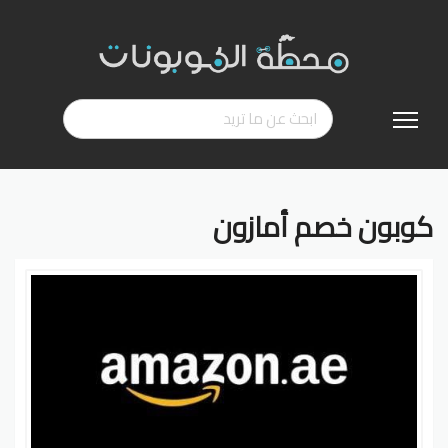
تخطي
إلى
المحتوى
كوبون خصم أمازون