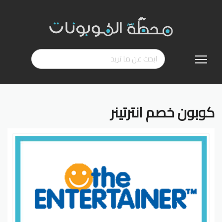
تخطي
إلى
المحتوى
كوبون خصم انترتينر