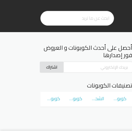
حصل على أحدث الكوبونات و العروض
ور إصدارها
اشتراك
صنيفات الكوبونات
كوبونات و عروض سوق كوم
الشحن المجاني
كوبونات و عروض نمشي Namshi
كوبونات و عروض نون Noon