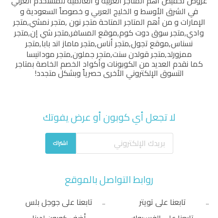
عروض تخفيض أهم المتاجر العربية و العالمية للمستخدم العربي
في الشرق الأوسط و الخليج العربي و خصوصاً السعودية و
الإمارات و من أهم المتاجر المتاحة
متجر نون
,
متجر نمشي
,
متجر
وادي
,
متجر سوق دوت كوم
,
موقع المسافر
,
متجر شي إن
,
متجر
نسناس
,
موقع تجول
,
متجر أناس
,
متجر ماماز اند بابا
,
متجر
ممزورلد
,
متجر قولدن سنت
,
متجر جملون
,
متجر مودانيسا
كما نقدم العديد من الكوبونات وأكواد الخصم الخاصة بمتاجر
التسوق الإلكتروني الأخرى حصرياً وبشكل متجدد!
لا تجعل أي كوبون أو عرض يفوتك
اشتراك
روابط التواصل بالموقع
تابعنا على تويتر
تابعنا على جوجل بلس
تابعنا على الفيسبوك
أضف كوبون لدينا