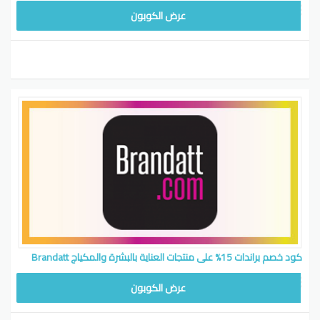
عرض الكوبون
كود خصم براندات 15% على منتجات العناية بالبشرة والمكياج Brandatt
عرض الكوبون