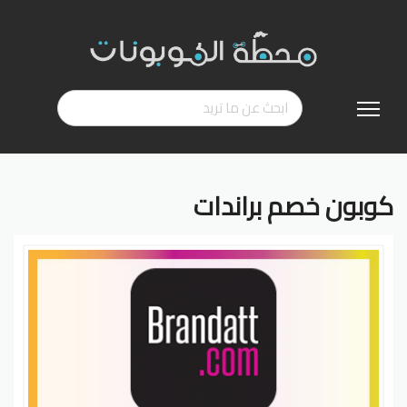
تخطي
إلى
المحتوى
كوبون خصم براندات