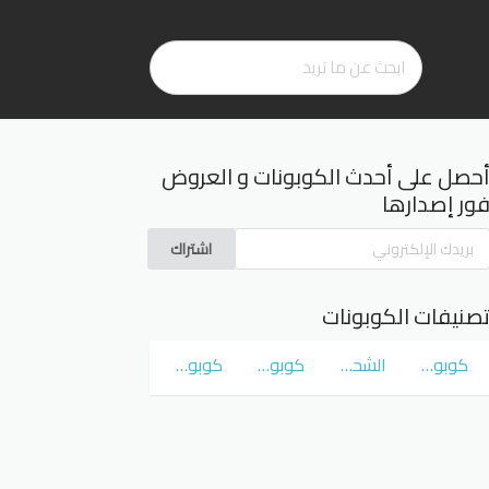
حصل على أحدث الكوبونات و العروض
ور إصدارها
اشتراك
صنيفات الكوبونات
كوبونات و عروض سوق كوم
الشحن المجاني
كوبونات و عروض نمشي Namshi
كوبونات و عروض نون Noon