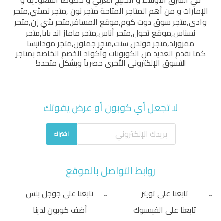
في الشرق الأوسط و الخليج العربي و خصوصاً السعودية و
الإمارات و من أهم المتاجر المتاحة
متجر نون
,
متجر نمشي
,
متجر
وادي
,
متجر سوق دوت كوم
,
موقع المسافر
,
متجر شي إن
,
متجر
نسناس
,
موقع تجول
,
متجر أناس
,
متجر ماماز اند بابا
,
متجر
ممزورلد
,
متجر قولدن سنت
,
متجر جملون
,
متجر مودانيسا
كما نقدم العديد من الكوبونات وأكواد الخصم الخاصة بمتاجر
التسوق الإلكتروني الأخرى حصرياً وبشكل متجدد!
لا تجعل أي كوبون أو عرض يفوتك
اشتراك
روابط التواصل بالموقع
تابعنا على تويتر
تابعنا على جوجل بلس
تابعنا على الفيسبوك
أضف كوبون لدينا