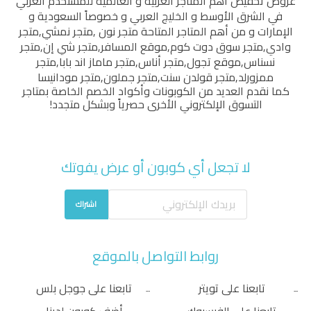
عروض تخفيض أهم المتاجر العربية و العالمية للمستخدم العربي
في الشرق الأوسط و الخليج العربي و خصوصاً السعودية و
الإمارات و من أهم المتاجر المتاحة
متجر نون
,
متجر نمشي
,
متجر
وادي
,
متجر سوق دوت كوم
,
موقع المسافر
,
متجر شي إن
,
متجر
نسناس
,
موقع تجول
,
متجر أناس
,
متجر ماماز اند بابا
,
متجر
ممزورلد
,
متجر قولدن سنت
,
متجر جملون
,
متجر مودانيسا
كما نقدم العديد من الكوبونات وأكواد الخصم الخاصة بمتاجر
التسوق الإلكتروني الأخرى حصرياً وبشكل متجدد!
لا تجعل أي كوبون أو عرض يفوتك
اشتراك
روابط التواصل بالموقع
تابعنا على تويتر
تابعنا على جوجل بلس
تابعنا على الفيسبوك
أضف كوبون لدينا