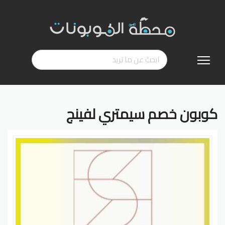
تخطي
إلى
المحتوى
كوبون خصم سيمتري لفينج