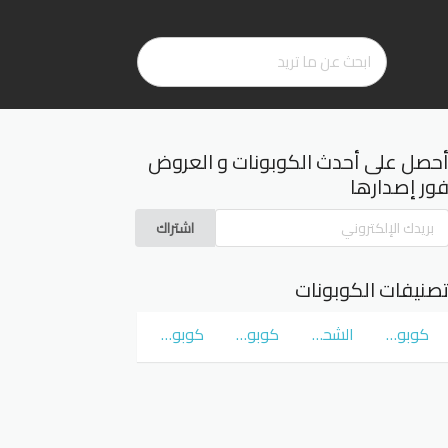
حصل على أحدث الكوبونات و العروض
ور إصدارها
اشتراك
صنيفات الكوبونات
كوبونات و عروض سوق كوم
الشحن المجاني
كوبونات و عروض نمشي Namshi
كوبونات و عروض نون Noon