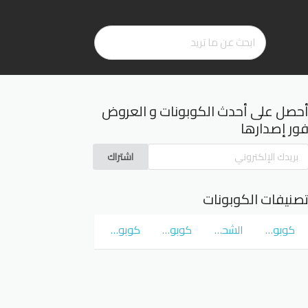
حصل على أحدث الكوبونات و العروض
ور إصدارها
اشتراك
صنيفات الكوبونات
كوبونات و عروض سوق كوم
الشحن المجاني
كوبونات و عروض نمشي Namshi
كوبونات و عروض نون Noon