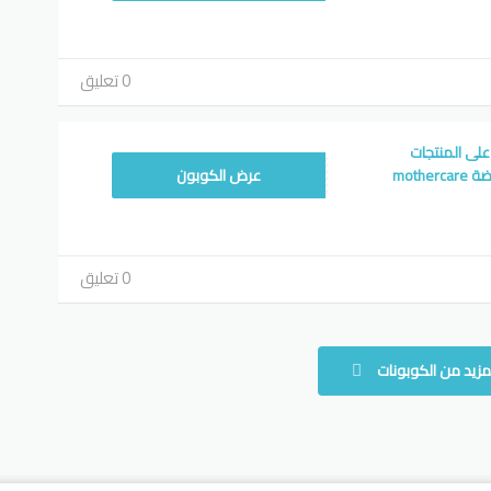
0 تعليق
 خصم مذركير15%على المنتجات
ARLL
moth
عرض الكوبون
0 تعليق
مزيد من الكوبونات