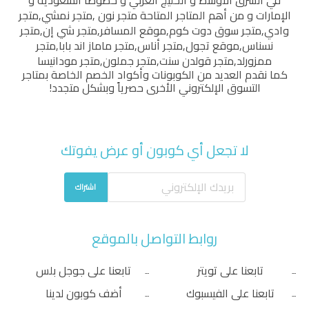
في الشرق الأوسط و الخليج العربي و خصوصاً السعودية و
الإمارات و من أهم المتاجر المتاحة
متجر نون
,
متجر نمشي
,
متجر
وادي
,
متجر سوق دوت كوم
,
موقع المسافر
,
متجر شي إن
,
متجر
نسناس
,
موقع تجول
,
متجر أناس
,
متجر ماماز اند بابا
,
متجر
ممزورلد
,
متجر قولدن سنت
,
متجر جملون
,
متجر مودانيسا
كما نقدم العديد من الكوبونات وأكواد الخصم الخاصة بمتاجر
التسوق الإلكتروني الأخرى حصرياً وبشكل متجدد!
لا تجعل أي كوبون أو عرض يفوتك
اشتراك
روابط التواصل بالموقع
تابعنا على تويتر
تابعنا على جوجل بلس
تابعنا على الفيسبوك
أضف كوبون لدينا