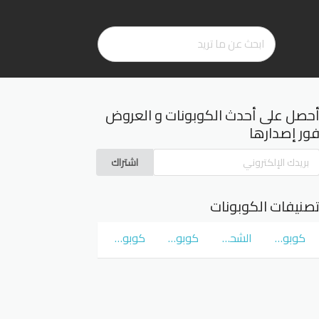
حصل على أحدث الكوبونات و العروض
ور إصدارها
اشتراك
صنيفات الكوبونات
كوبونات و عروض سوق كوم
الشحن المجاني
كوبونات و عروض نمشي Namshi
كوبونات و عروض نون Noon