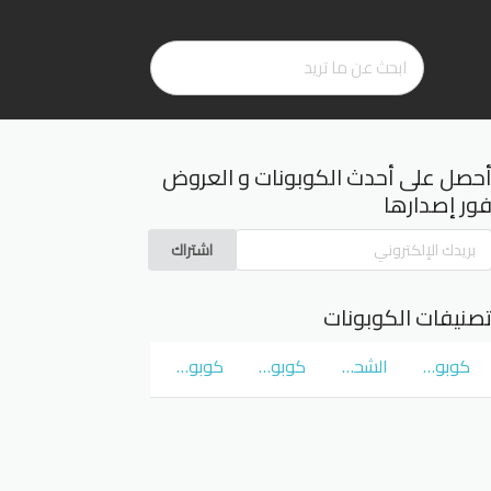
حصل على أحدث الكوبونات و العروض
ور إصدارها
اشتراك
صنيفات الكوبونات
كوبونات و عروض سوق كوم
الشحن المجاني
كوبونات و عروض نمشي Namshi
كوبونات و عروض نون Noon