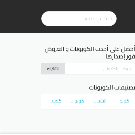
حصل على أحدث الكوبونات و العروض
ور إصدارها
اشتراك
صنيفات الكوبونات
كوبونات و عروض سوق كوم
الشحن المجاني
كوبونات و عروض نمشي Namshi
كوبونات و عروض نون Noon