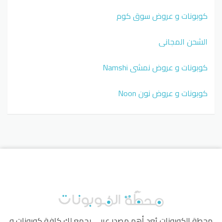
كوبونات و عروض سوق كوم
الشحن المجاني
كوبونات و عروض نمشي Namshi
كوبونات و عروض نون Noon
محطة الكوبونات
يُعد أهم مصدر عربي يجمع لك كافة كوبونات و