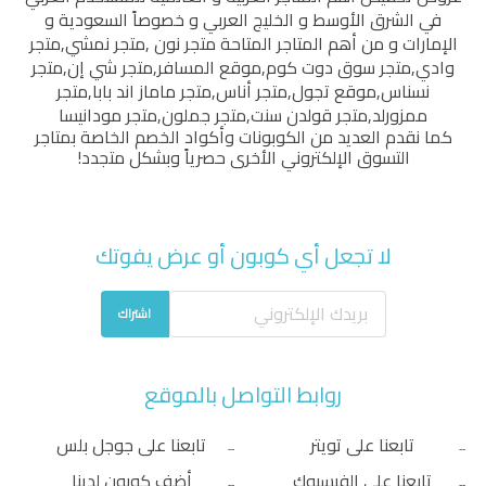
في الشرق الأوسط و الخليج العربي و خصوصاً السعودية و
الإمارات و من أهم المتاجر المتاحة
متجر نون
,
متجر نمشي
,
متجر
وادي
,
متجر سوق دوت كوم
,
موقع المسافر
,
متجر شي إن
,
متجر
نسناس
,
موقع تجول
,
متجر أناس
,
متجر ماماز اند بابا
,
متجر
ممزورلد
,
متجر قولدن سنت
,
متجر جملون
,
متجر مودانيسا
كما نقدم العديد من الكوبونات وأكواد الخصم الخاصة بمتاجر
التسوق الإلكتروني الأخرى حصرياً وبشكل متجدد!
لا تجعل أي كوبون أو عرض يفوتك
اشتراك
روابط التواصل بالموقع
تابعنا على تويتر
تابعنا على جوجل بلس
تابعنا على الفيسبوك
أضف كوبون لدينا