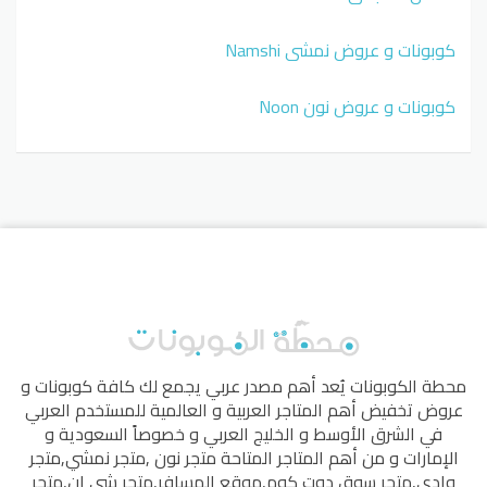
كوبونات و عروض نمشي Namshi
كوبونات و عروض نون Noon
محطة الكوبونات
يُعد أهم مصدر عربي يجمع لك كافة كوبونات و
عروض تخفيض أهم المتاجر العربية و العالمية للمستخدم العربي
في الشرق الأوسط و الخليج العربي و خصوصاً السعودية و
الإمارات و من أهم المتاجر المتاحة
متجر نون
,
متجر نمشي
,
متجر
وادي
,
متجر سوق دوت كوم
,
موقع المسافر
,
متجر شي إن
,
متجر