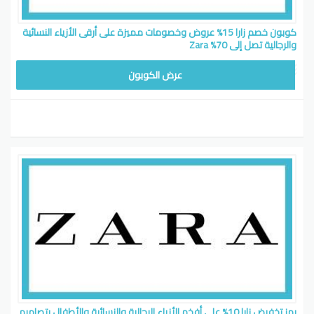
كوبون خصم زارا 15% عروض وخصومات مميزة على أرقى الأزياء النسائية
والرجالية تصل إلى 70% Zara
عرض الكوبون
رمز تخفيض زارا 10% على أفخم الأزياء الرجالية والنسائية والأطفال بتصاميم