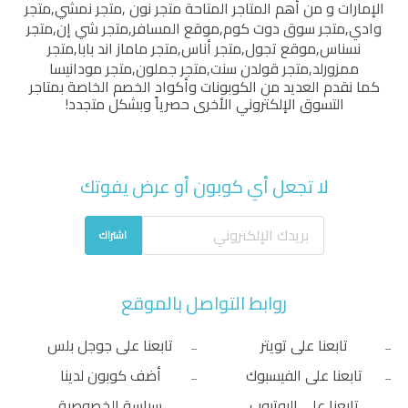
الإمارات و من أهم المتاجر المتاحة
متجر نون
,
متجر نمشي
,
متجر
وادي
,
متجر سوق دوت كوم
,
موقع المسافر
,
متجر شي إن
,
متجر
نسناس
,
موقع تجول
,
متجر أناس
,
متجر ماماز اند بابا
,
متجر
ممزورلد
,
متجر قولدن سنت
,
متجر جملون
,
متجر مودانيسا
كما نقدم العديد من الكوبونات وأكواد الخصم الخاصة بمتاجر
التسوق الإلكتروني الأخرى حصرياً وبشكل متجدد!
لا تجعل أي كوبون أو عرض يفوتك
اشتراك
روابط التواصل بالموقع
تابعنا على تويتر
تابعنا على جوجل بلس
تابعنا على الفيسبوك
أضف كوبون لدينا
تابعنا على اليوتيوب
سياسة الخصوصية